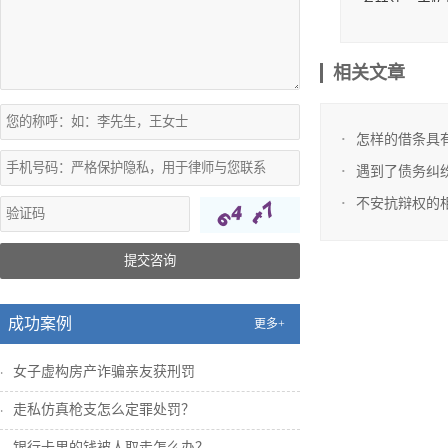
务转让、实物
非诉方式
相关文章
1、帮助
诉讼方式
怎样的借条具
1、确定
遇到了债务纠
权)。 4、
不安抗辩权的
提交咨询
成功案例
更多+
女子虚构房产诈骗亲友获刑罚
走私仿真枪支怎么定罪处罚？
银行卡里的钱被人取走怎么办？