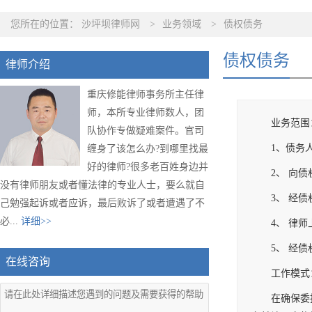
您所在的位置：
沙坪坝律师网
>
业务领域
>
债权债务
债权债务
律师介绍
重庆修能律师事务所主任律
师，本所专业律师数人，团
业务范围
队协作专做疑难案件。官司
1、债务
缠身了该怎么办?到哪里找最
好的律师?很多老百姓身边并
2、 向
没有律师朋友或者懂法律的专业人士，要么就自
3、 经
己勉强起诉或者应诉，最后败诉了或者遭遇了不
必...
详细>>
4、 律
5、 经
在线咨询
工作模式
在确保委