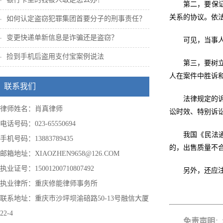
第二，要保
关系的协议。依
如何认定盗窃犯罪集团首要分子的刑事责任？
变更快递单新信息是诈骗还是盗窃？
可见，当事
捡到手机后盗用支付宝案例说法
第三，要树
人在案件中胜诉
联系我们
法律规定的
律师姓名：肖真律师
讼时效、特别诉
电话号码：023-65550694
我国《民法通
手机号码：13883789435
的，出售质量不
邮箱地址：XIAOZHEN9658@126.COM
执业证号：15001200710807492
另外，还应
执业律所：重庆修能律师事务所
联系地址：重庆市沙坪坝渝碚路50-13号融信大厦
22-4
免责声明
：