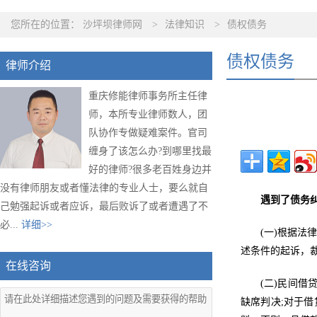
您所在的位置：
沙坪坝律师网
>
法律知识
>
债权债务
债权债务
律师介绍
重庆修能律师事务所主任律
师，本所专业律师数人，团
队协作专做疑难案件。官司
缠身了该怎么办?到哪里找最
好的律师?很多老百姓身边并
没有律师朋友或者懂法律的专业人士，要么就自
遇到了债务
己勉强起诉或者应诉，最后败诉了或者遭遇了不
必...
详细>>
(一)根据
述条件的起诉，
在线咨询
(二)民间借
缺席判决;对于