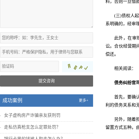
料，否则一旦借款
(三)债权
系明确的，经审
此外，在审
讼。合伙经营期
偿还。
相关阅读：
提交咨询
债务纠纷官
首先，要确
成功案例
更多+
利的债务关系和
女子虚构房产诈骗亲友获刑罚
另外，随着
走私仿真枪支怎么定罪处罚？
留置方式五种。
银行卡里的钱被人取走怎么办？