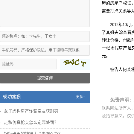
屋的房屋产权证
需要打点关系等
2012年1
了其姐夫涂某看房
转让价格、付款时
一张虚假房产证
元。
被告人何某
提交咨询
成功案例
更多+
免责声明
：
联系网站所有人
女子虚构房产诈骗亲友获刑罚
及指导意义，仅
走私仿真枪支怎么定罪处罚？
银行卡里的钱被人取走怎么办？