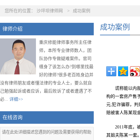
您所在的位置：
沙坪坝律师网
>
成功案例
成功案例
律师介绍
重庆修能律师事务所主任律
师，本所专业律师数人，团
队协作专做疑难案件。官司
缠身了该怎么办?到哪里找最
好的律师?很多老百姓身边并
没有律师朋友或者懂法律的专业人士，要么就自
谎称能以内
己勉强起诉或者应诉，最后败诉了或者遭遇了不
构的一套房产售
必...
详细>>
元;犯诈骗罪，
赔被害人陈某现金
在线咨询
2011年底
其姐夫陈某一套