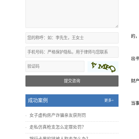
的
出
提交咨询
财
成功案例
更多+
当
女子虚构房产诈骗亲友获刑罚
走私仿真枪支怎么定罪处罚？
银行卡里的钱被人取走怎么办？