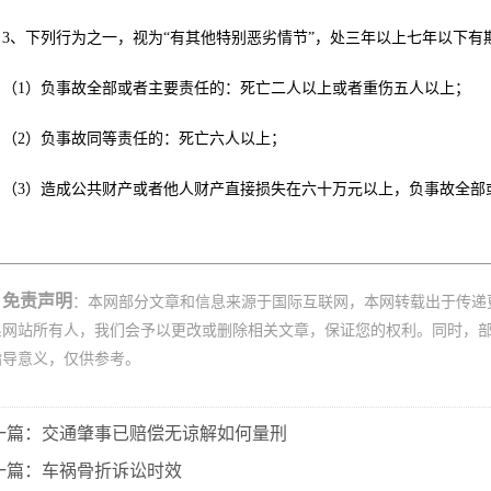
3、下列行为之一，视为“有其他特别恶劣情节”，处三年以上七年以下有
（1）负事故全部或者主要责任的：死亡二人以上或者重伤五人以上；
（2）负事故同等责任的：死亡六人以上；
（3）造成公共财产或者他人财产直接损失在六十万元以上，负事故全部
免责声明
：本网部分文章和信息来源于国际互联网，本网转载出于传递
系网站所有人，我们会予以更改或删除相关文章，保证您的权利。同时，
指导意义，仅供参考。
一篇：交通肇事已赔偿无谅解如何量刑
一篇：车祸骨折诉讼时效